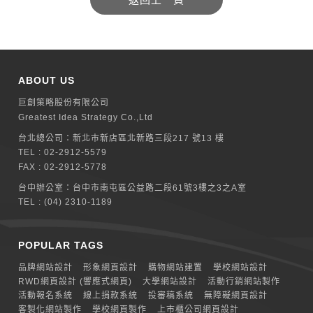
ABOUT US
巨創策略股份有限公司
Greatest Idea Strategy Co.,Ltd
台北總公司：
新北巿新店區北新路三段217 號13 樓
TEL :
02-2912-5579
FAX : 02-2912-5778
台中辦公室：
台中市南屯區公益路二段61號3樓之3之A室
TEL :
(04) 2310-1189
POPULAR TAGS
品牌網站設計
形象網頁設計
購物網站建置
學校網站設計
RWD網頁設計 (響應式網頁)
大學網站設計
活動行銷網站製作
活動報名系統
線上捐款系統
投審稿系統
無障礙網頁設計
客製化網站製作
學校網頁製作
上市櫃公司網頁設計