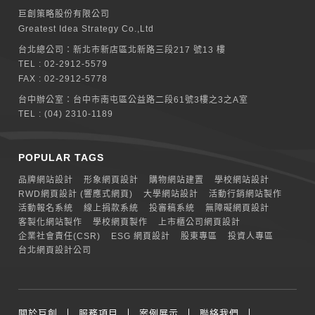
巨創策略股份有限公司
Greatest Idea Strategy Co.,Ltd
台北總公司：
新北巿新店區北新路三段217 號13 樓
TEL :
02-2912-5579
FAX : 02-2912-5778
台中辦公室：
台中市南屯區公益路二段61號3樓之3之A室
TEL :
(04) 2310-1189
POPULAR TAGS
品牌網站設計
形象網頁設計
購物網站建置
學校網站設計
RWD網頁設計 (響應式網頁)
大學網站設計
活動行銷網站製作
活動報名系統
線上捐款系統
投審稿系統
無障礙網頁設計
客製化網站製作
學校網頁製作
上市櫃公司網頁設計
企業社會責任(CSR)
ESG 網頁設計
股東專區
投資人專區
台北網頁設計公司
關於巨創
服務項目
案例展示
聯絡我們