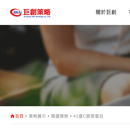
關於巨創
首頁
案例展示
精選案例
41度C膠原蛋白