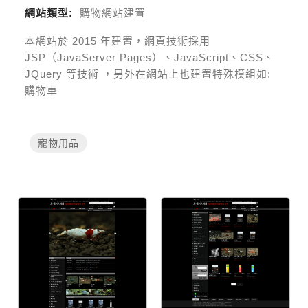
網站類型:
購物網站建置
本網站於
2015
年建置，網頁技術採用
JSP（JavaServer Pages）、JavaScript、CSS、
JQuery 等技術
，另外在網站上也建置特殊模組如:
購物車
寵物用品