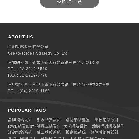
ABOUT US
巨創策略股份有限公司
Greatest Idea Strategy Co.,Ltd
台北總公司：
新北巿新店區北新路三段217 號13 樓
TEL :
02-2912-5579
FAX : 02-2912-5778
台中辦公室：
台中市南屯區公益路二段61號3樓之3之A室
TEL :
(04) 2310-1189
POPULAR TAGS
品牌網站設計
形象網頁設計
購物網站建置
學校網站設計
RWD網頁設計 (響應式網頁)
大學網站設計
活動行銷網站製作
活動報名系統
線上捐款系統
投審稿系統
無障礙網頁設計
客製化網站製作
學校網頁製作
上市櫃公司網頁設計