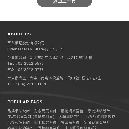
ABOUT US
巨創策略股份有限公司
Greatest Idea Strategy Co.,Ltd
台北總公司：
新北巿新店區北新路三段217 號13 樓
TEL :
02-2912-5579
FAX : 02-2912-5778
台中辦公室：
台中市南屯區公益路二段61號3樓之3之A室
TEL :
(04) 2310-1189
POPULAR TAGS
品牌網站設計
形象網頁設計
購物網站建置
學校網站設計
RWD網頁設計 (響應式網頁)
大學網站設計
活動行銷網站製作
活動報名系統
線上捐款系統
投審稿系統
無障礙網頁設計
客製化網站製作
學校網頁製作
上市櫃公司網頁設計