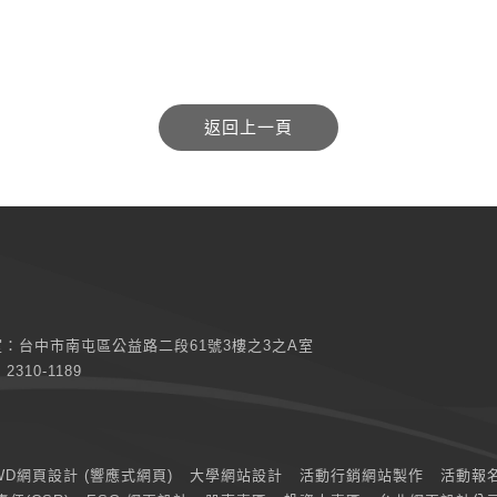
室：
台中市南屯區公益路二段61號3樓之3之A室
) 2310-1189
WD網頁設計 (響應式網頁)
大學網站設計
活動行銷網站製作
活動報