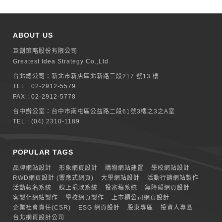
ABOUT US
巨創策略股份有限公司
Greatest Idea Strategy Co.,Ltd
台北總公司：
新北巿新店區北新路三段217 號13 樓
TEL :
02-2912-5579
FAX : 02-2912-5778
台中辦公室：
台中市南屯區公益路二段61號3樓之3之A室
TEL :
(04) 2310-1189
POPULAR TAGS
品牌網站設計
形象網頁設計
購物網站建置
學校網站設計
RWD網頁設計 (響應式網頁)
大學網站設計
活動行銷網站製作
活動報名系統
線上捐款系統
投審稿系統
無障礙網頁設計
客製化網站製作
學校網頁製作
上市櫃公司網頁設計
企業社會責任(CSR)
ESG 網頁設計
股東專區
投資人專區
台北網頁設計公司