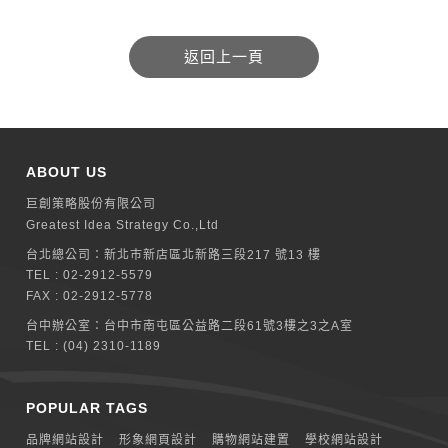
ABOUT US
巨創策略股份有限公司
Greatest Idea Strategy Co.,Ltd
台北總公司：
新北巿新店區北新路三段217 號13 樓
TEL :
02-2912-5579
FAX : 02-2912-5778
台中辦公室：
台中市南屯區公益路二段61號3樓之3之A室
TEL :
(04) 2310-1189
POPULAR TAGS
品牌網站設計
形象網頁設計
購物網站建置
學校網站設計