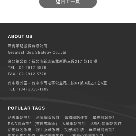
ABOUT US
巨創策略股份有限公司
Greatest Idea Strategy Co.,Ltd
台北總公司：
新北巿新店區北新路三段217 號13 樓
TEL :
02-2912-5579
FAX : 02-2912-5778
台中辦公室：
台中市南屯區公益路二段61號3樓之3之A室
TEL :
(04) 2310-1189
POPULAR TAGS
品牌網站設計
形象網頁設計
購物網站建置
學校網站設計
RWD網頁設計 (響應式網頁)
大學網站設計
活動行銷網站製作
活動報名系統
線上捐款系統
投審稿系統
無障礙網頁設計
客製化網站製作
學校網頁製作
上市櫃公司網頁設計