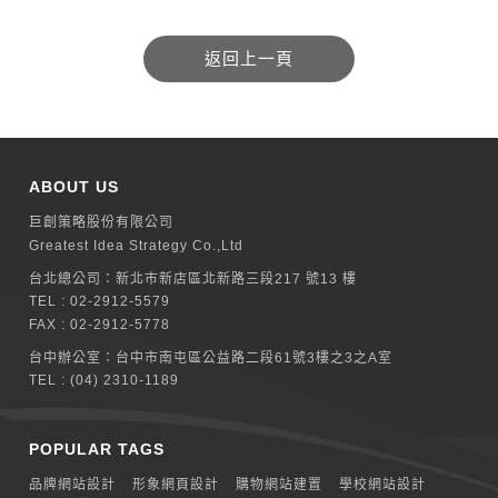
ABOUT US
巨創策略股份有限公司
Greatest Idea Strategy Co.,Ltd
台北總公司：
新北巿新店區北新路三段217 號13 樓
TEL :
02-2912-5579
FAX : 02-2912-5778
台中辦公室：
台中市南屯區公益路二段61號3樓之3之A室
TEL :
(04) 2310-1189
POPULAR TAGS
品牌網站設計
形象網頁設計
購物網站建置
學校網站設計