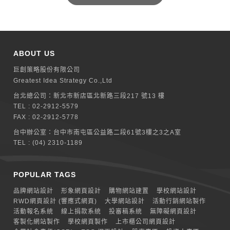
ABOUT US
巨創策略股份有限公司
Greatest Idea Strategy Co.,Ltd
台北總公司：
新北巿新店區北新路三段217 號13 樓
TEL :
02-2912-5579
FAX : 02-2912-5778
台中辦公室：
台中市南屯區公益路二段61號3樓之3之A室
TEL :
(04) 2310-1189
POPULAR TAGS
品牌網站設計
形象網頁設計
購物網站建置
學校網站設計
RWD網頁設計 (響應式網頁)
大學網站設計
活動行銷網站製作
活動報名系統
線上捐款系統
投審稿系統
無障礙網頁設計
客製化網站製作
學校網頁製作
上市櫃公司網頁設計