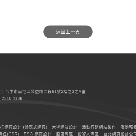
室：
台中市南屯區公益路二段61號3樓之3之A室
) 2310-1189
WD網頁設計 (響應式網頁)
大學網站設計
活動行銷網站製作
活動報
任(CSR)
ESG 網頁設計
股東專區
投資人專區
台北網頁設計公