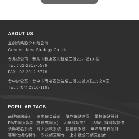
ABOUT US
巨創策略股份有限公司
Greatest Idea Strategy Co.,Ltd
台北總公司：
新北巿新店區北新路三段217 號13 樓
TEL :
02-2912-5579
FAX : 02-2912-5778
台中辦公室：
台中市南屯區公益路二段61號3樓之3之A室
TEL :
(04) 2310-1189
POPULAR TAGS
品牌網站設計
形象網頁設計
購物網站建置
學校網站設計
RWD網頁設計 (響應式網頁)
大學網站設計
活動行銷網站製作
活動報名系統
線上捐款系統
投審稿系統
無障礙網頁設計
客製化網站製作
學校網頁製作
上市櫃公司網頁設計