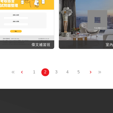
偉文補習班
室
1
2
3
4
5