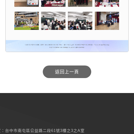
室：
台中市南屯區公益路二段61號3樓之3之A室