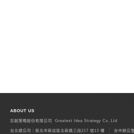
ABOUT US
巨創策略股份有限公司
Greatest Idea Strategy Co.,Ltd
台北總公司：
新北巿新店區北新路三段217 號13 樓
台中辦公