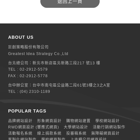
ABOUT US
巨創策略股份有限公司
Greatest Idea Strategy Co.,Ltd
台北總公司：
新北巿新店區北新路三段217 號13 樓
TEL :
02-2912-5579
FAX : 02-2912-5778
台中辦公室：
台中市南屯區公益路二段61號3樓之3之A室
TEL :
(04) 2310-1189
POPULAR TAGS
品牌網站設計
形象網頁設計
購物網站建置
學校網站設計
RWD網頁設計 (響應式網頁)
大學網站設計
活動行銷網站製作
活動報名系統
線上捐款系統
投審稿系統
無障礙網頁設計
客製化網站製作
學校網頁製作
上市櫃公司網頁設計